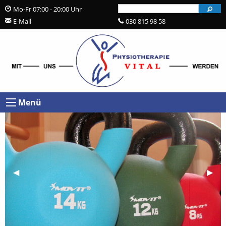
Send
Mo-Fr 07:00 - 20:00 Uhr
praxis@physio-vital-berlin.de
030 815 98 58
Menü
Voriges Bild
◀︎
Näch
▶︎