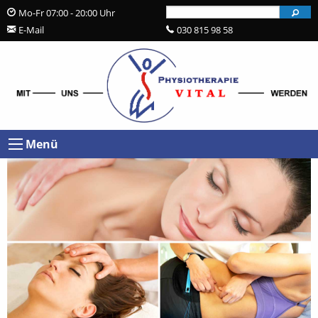
Send
Mo-Fr 07:00 - 20:00 Uhr
praxis@physio-vital-berlin.de
030 815 98 58
Menü