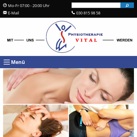
Send
Mo-Fr 07:00 - 20:00 Uhr
praxis@physio-vital-berlin.de
030 815 98 58
Menü